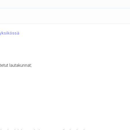
ayksikössä
tetut lautakunnat;