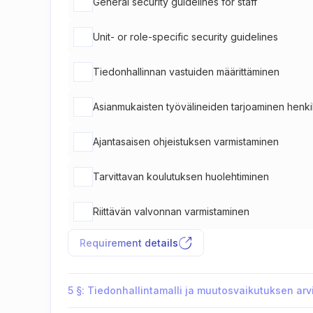
General security guidelines for staff
Unit- or role-specific security guidelines
Tiedonhallinnan vastuiden määrittäminen
Asianmukaisten työvälineiden tarjoaminen henkil
Ajantasaisen ohjeistuksen varmistaminen
Tarvittavan koulutuksen huolehtiminen
Riittävän valvonnan varmistaminen
Requirement details
5 §: Tiedonhallintamalli ja muutosvaikutuksen arvi