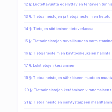
12 §: Luotettavuutta edellyttävien tehtävien tun
13 §: Tietoaineistojen ja tietojärjestelmien tietotu
14 §: Tietojen siirtäminen tietoverkossa
15 §: Tietoaineistojen turvallisuuden varmistamin
16 §: Tietojärjestelmien käyttöoikeuksien hallinta
17 §: Lokitietojen kerääminen
19 §: Tietoaineistojen sähköiseen muotoon muut
20 §: Tietoaineistojen kerääminen viranomaisen t
21 §: Tietoaineistojen säilytystarpeen määrittämi