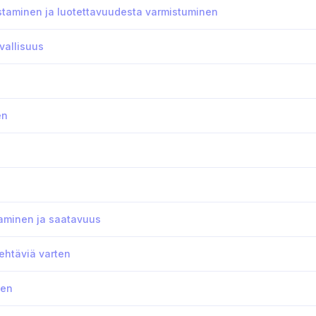
nistaminen ja luotettavuudesta varmistuminen
rvallisuus
en
taminen ja saatavuus
ehtäviä varten
nen