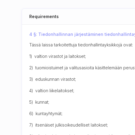
Requirements
4 §: Tiedonhallinnan järjestäminen tiedonhallint
Tässä laissa tarkoitettuja tiedonhallintayksikkojä ovat:
1) valtion virastot ja laitokset;
2) tuomioistuimet ja valitusasioita käsittelemään perus
3) eduskunnan virastot;
4) valtion liikelaitokset;
5) kunnat;
6) kuntayhtymät;
7) itsenäiset julkisoikeudelliset laitokset;