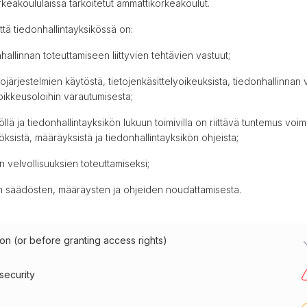
orkeakoululaissa tarkoitetut ammattikorkeakoulut.
ttä tiedonhallintayksikössä on:
hallinnan toteuttamiseen liittyvien tehtävien vastuut;
ietojärjestelmien käytöstä, tietojenkäsittelyoikeuksista, tiedonhallinna
poikkeusoloihin varautumisesta;
töllä ja tiedonhallintayksikön lukuun toimivilla on riittävä tuntemus voi
öksistä, määräyksistä ja tiedonhallintayksikön ohjeista;
 velvollisuuksien toteuttamiseksi;
yvien säädösten, määräysten ja ohjeiden noudattamisesta.
ion (or before granting access rights)
security