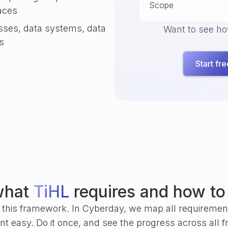
Scope
faces
sses, data systems, data
Want to see h
s
Start free
what
TiHL
requires and how to
of this framework. In Cyberday, we map all requireme
 easy. Do it once, and see the progress across all 