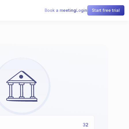
Book a meeting
Login
Start free trial
32