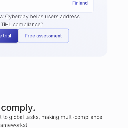
Finland
ow Cyberday helps users address
TiHL
compliance?
 trial
Free assessment
 comply.
nt to global tasks, making multi-compliance
frameworks!