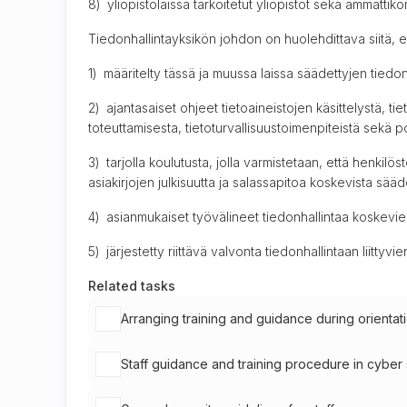
8) yliopistolaissa tarkoitetut yliopistot sekä ammattik
Tiedonhallintayksikön johdon on huolehdittava siitä, e
1) määritelty tässä ja muussa laissa säädettyjen tiedon
2) ajantasaiset ohjeet tietoaineistojen käsittelystä, t
toteuttamisesta, tietoturvallisuustoimenpiteistä sekä 
3) tarjolla koulutusta, jolla varmistetaan, että henkilös
asiakirjojen julkisuutta ja salassapitoa koskevista sääd
4) asianmukaiset työvälineet tiedonhallintaa koskevien
5) järjestetty riittävä valvonta tiedonhallintaan liitt
Related tasks
Arranging training and guidance during orientat
Staff guidance and training procedure in cyber 