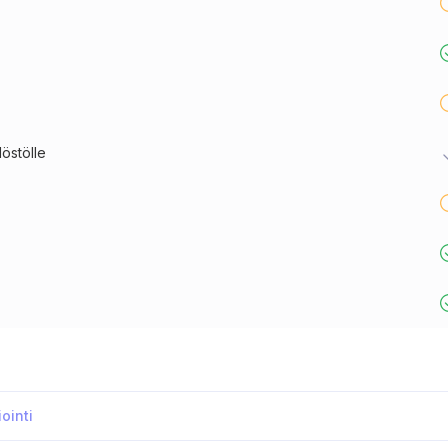
östölle
ointi