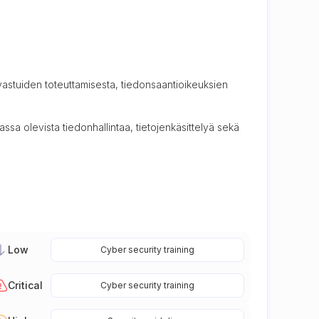
n vastuiden toteuttamisesta, tiedonsaantioikeuksien
massa olevista tiedonhallintaa, tietojenkäsittelyä sekä
Low
Cyber security training
Critical
Cyber security training