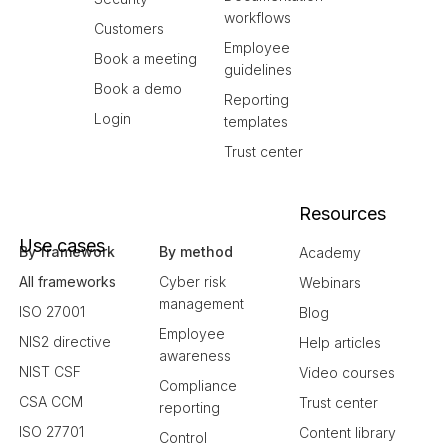
workflows
Customers
Employee
Book a meeting
guidelines
Book a demo
Reporting
Login
templates
Trust center
Resources
Use cases
By framework
By method
Academy
All frameworks
Cyber risk
Webinars
management
ISO 27001
Blog
Employee
NIS2 directive
Help articles
awareness
NIST CSF
Video courses
Compliance
CSA CCM
Trust center
reporting
ISO 27701
Content library
Control