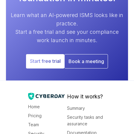
Learn what an AI-powered ISMS looks like in
practice.
Start a free trial and see your compliance
work launch in minutes.
Start free trial
Book a meeting
How it works?
Home
Summary
Pricing
Security tasks and
assurance
Team
Documentation
Security