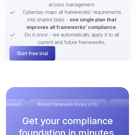
access management.
Cyberday maps all frameworks’ requirements
into shared tasks -
one single plan that
improves all frameworks’ compliance
.
Do it once - we automatically apply it to all
current and future frameworks.
Start free trial
improvement
Widest framework library in EU
Ex
Get your compliance
foundation in minutes.