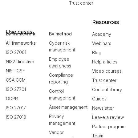
Trust center
Resources
Use cases
By framework
By method
Academy
All frameworks
Cyber risk
Webinars
management
ISO 27001
Blog
Employee
NIS2 directive
Help articles
awareness
NIST CSF
Video courses
Compliance
CSA CCM
Trust center
reporting
ISO 27701
Content library
Control
management
GDPR
Guides
Asset management
ISO 27017
Newsletter
Privacy
ISO 27018
Leave a review
management
Partner program
Vendor
Team