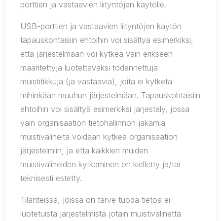
porttien ja vastaavien liityntöjen käytölle.
USB-porttien ja vastaavien liityntöjen käytön
tapauskohtaisiin ehtoihin voi sisältyä esimerkiksi,
että järjestelmään voi kytkeä vain erikseen
määritettyjä luotettavaksi todennettuja
muistitikkuja (ja vastaavia), joita ei kytketä
mihinkään muuhun järjestelmään. Tapauskohtaisiin
ehtoihin voi sisältyä esimerkiksi järjestely, jossa
vain organisaation tietohallinnon jakamia
muistivälineitä voidaan kytkeä organisaation
järjestelmiin, ja että kaikkien muiden
muistivälineiden kytkeminen on kielletty ja/tai
teknisesti estetty.
Tilanteissa, joissa on tarve tuoda tietoa ei-
luotetuista järjestelmistä jotain muistivälinettä