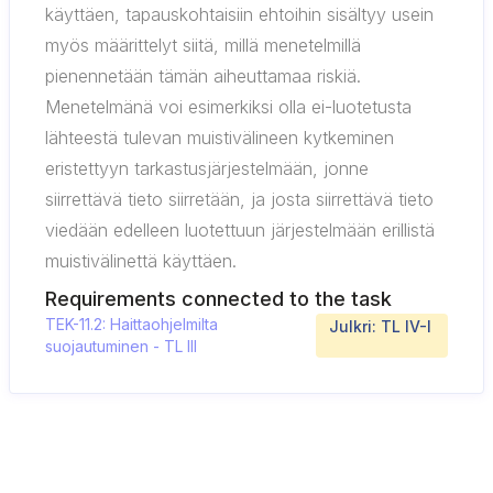
käyttäen, tapauskohtaisiin ehtoihin sisältyy usein
myös määrittelyt siitä, millä menetelmillä
pienennetään tämän aiheuttamaa riskiä.
Menetelmänä voi esimerkiksi olla ei-luotetusta
lähteestä tulevan muistivälineen kytkeminen
eristettyyn tarkastusjärjestelmään, jonne
siirrettävä tieto siirretään, ja josta siirrettävä tieto
viedään edelleen luotettuun järjestelmään erillistä
muistivälinettä käyttäen.
Requirements connected to the task
TEK-11.2: Haittaohjelmilta
Julkri: TL IV-I
suojautuminen - TL III