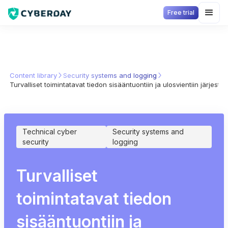
Free trial
Content library
Security systems and logging
Turvalliset toimintatavat tiedon sisääntuontiin ja ulosvientiin järjestelm
Technical cyber
Security systems and
security
logging
Turvalliset
toimintatavat tiedon
sisääntuontiin ja