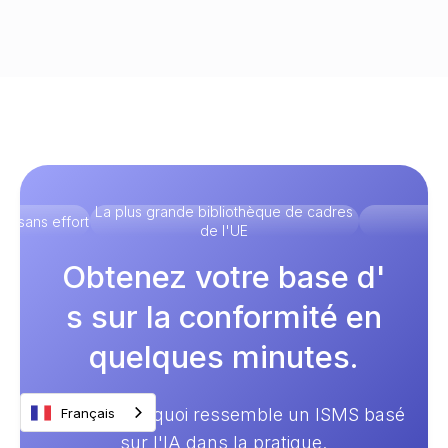
La plus grande bibliothèque de cadres
té sans effort
Un
de l'UE
Obtenez votre base d'
s sur la conformité en
quelques minutes.
Découvrez à quoi ressemble un ISMS basé
Français
sur l'IA dans la pratique.