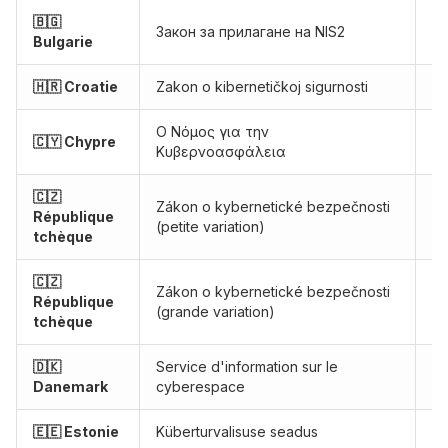
🇧🇬
Закон за прилагане на NIS2
Pr
Bulgarie
🇭🇷 Croatie
Zakon o kibernetičkoj sigurnosti
Ef
Ο Νόμος για την
🇨🇾 Chypre
Ef
Κυβερνοασφάλεια
🇨🇿
Zákon o kybernetické bezpečnosti
République
Ef
(petite variation)
tchèque
🇨🇿
Zákon o kybernetické bezpečnosti
République
Ef
(grande variation)
tchèque
🇩🇰
Service d'information sur le
Ef
Danemark
cyberespace
🇪🇪 Estonie
Küberturvalisuse seadus
Pr