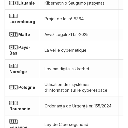
🇱🇹 Lituanie
Kibernetinio Saugumo Įstatymas
Ef
🇱🇺
Projet de loi n° 8364
Pr
Luxembourg
🇲🇹 Malte
Avviż Legali 71 tal-2025
Ef
🇳🇱 Pays-
La veille cybernétique
Pr
Bas
🇳🇴
Lov om digital sikkerhet
Pr
Norvège
Utilisation des systèmes
🇵🇱 Pologne
Pr
d'information sur le cyberespace
🇷🇴
Ordonanța de Urgență nr. 155/2024
Ef
Roumanie
🇪🇸
Ley de Ciberseguridad
Pr
Espagne