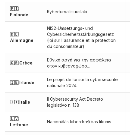
🇫🇮
Kyberturvallisuuslaki
Ef
Finlande
NIS2-Umsetzungs- und
🇩🇪
Cybersicherheitsstärkungsgesetz
Pr
Allemagne
(loi sur l'assurance et la protection
du consommateur)
Εθνική αρχή για την ασφάλεια
🇬🇷 Grèce
Ef
στον κυβερνοχώρο...
Le projet de loi sur la cybersécurité
🇮🇪 Irlande
Pr
nationale 2024
Il Cybersecurity Act Decreto
🇮🇹 Italie
Ef
legislativo n. 138
🇱🇻
Nacionālās kiberdrošības likums
Ef
Lettonie