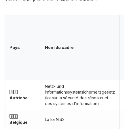
Su
b
d'
pr
de
Pays
Nom du cadre
o
d
lo
vi
?
Netz- und
🇦🇹
Informationssystemsicherheitsgesetz
Pr
Autriche
(loi sur la sécurité des réseaux et
des systèmes d'information)
🇧🇪
La loi NIS2
Ef
Belgique