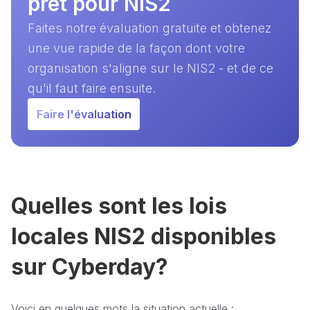
prêt pour NIS2
Faites notre évaluation gratuite et obtenez
une vue rapide de la façon dont votre
organisation s'aligne sur le NIS2 - et de ce
qu'il faut faire ensuite.
Faire l'évaluation
Quelles sont les lois
locales NIS2 disponibles
sur Cyberday?
Voici en quelques mots la situation actuelle :