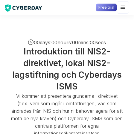
Free trial
00
days
:
00
hours
:
00
mins
:
00
secs
Introduktion till NIS2-
direktivet, lokal NIS2-
lagstiftning och Cyberdays
ISMS
Vi kommer att presentera grunderna i direktivet
(t.ex. vem som ingår i omfattningen, vad som
ändrades från NIS och hur ni behöver agera för att
möta de nya kraven) och Cyberday ISMS som den
centrala plattformen för egna
informationssäkerhetsinsatser.