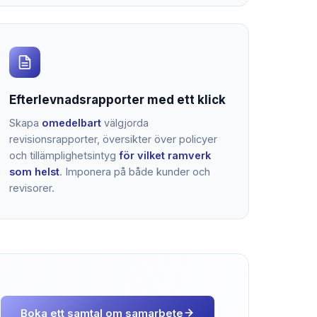
Efterlevnadsrapporter med ett klick
Skapa
omedelbart
välgjorda
revisionsrapporter, översikter över policyer
och tillämplighetsintyg
för vilket ramverk
som helst
. Imponera på både kunder och
revisorer.
Boka ett samtal om samarbete