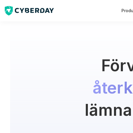
Prod
Förv
åter
lämna