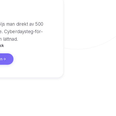
ljs man direkt av 500
de. Cyberdaysteg-för-
 lättnad.
ck
t
ln