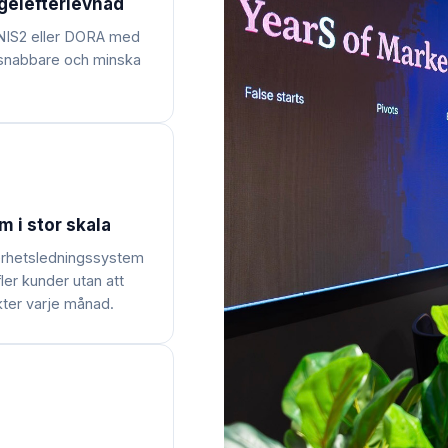
gelefterlevnad
, NIS2 eller DORA med
a snabbare och minska
 i stor skala
kerhetsledningssystem
fler kunder utan att
ter varje månad.