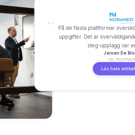
På de flesta plattformar överskö
uppgifter. Det är överväldigan
steg-upplägg var en
Jeroen De Blo
VD, NormNes
Läs hela artike