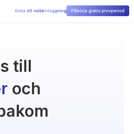
Boka ett möte
Inloggning
Påbörja gratis provperiod
 till
r
och
 bakom