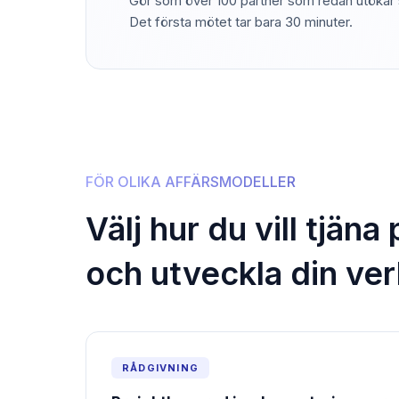
Gör som över 100 partner som redan utökar 
Det första mötet tar bara 30 minuter.
FÖR OLIKA AFFÄRSMODELLER
Välj hur du vill tjäna
och utveckla din ve
RÅDGIVNING