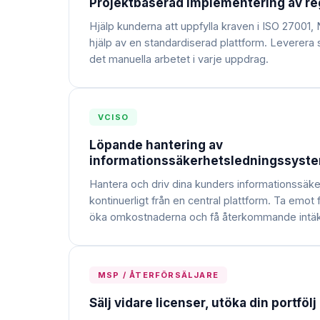
Projektbaserad implementering av re
Hjälp kunderna att uppfylla kraven i ISO 27001
hjälp av en standardiserad plattform. Leverer
det manuella arbetet i varje uppdrag.
VCISO
Löpande hantering av
informationssäkerhetsledningssystem
Hantera och driv dina kunders informationssä
kontinuerligt från en central plattform. Ta emot 
öka omkostnaderna och få återkommande intäk
MSP / ÅTERFÖRSÄLJARE
Sälj vidare licenser, utöka din portfölj