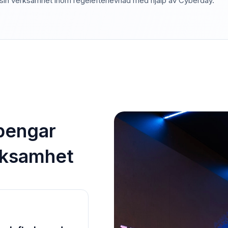
sin verksamhet inom regelefterlevnad med hjälp av Cyberday.
 pengar
rksamhet