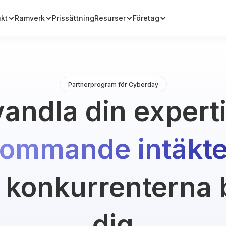
ukt
Ramverk
Prissättning
Resurser
Företag
Partnerprogram för Cyberday
andla din expertis
kommande intäkte
 konkurrenterna
dig