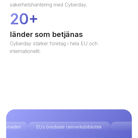
säkerhetshantering med Cyberday.
20+
länder som betjänas
Cyberday stärker företag i hela EU och
internationellt.
terlevnaden
EU:s bredaste ramverksbibliotek
Om