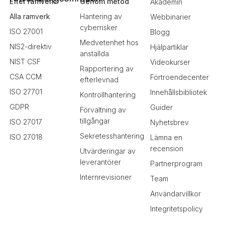
Efter ramverk
Genom metod
Akademin
Alla ramverk
Hantering av
Webbinarier
cyberrisker
ISO 27001
Blogg
Medvetenhet hos
NIS2-direktiv
Hjälpartiklar
anställda
NIST CSF
Videokurser
Rapportering av
CSA CCM
Förtroendecenter
efterlevnad
ISO 27701
Innehållsbibliotek
Kontrollhantering
GDPR
Guider
Förvaltning av
tillgångar
ISO 27017
Nyhetsbrev
Sekretesshantering
ISO 27018
Lämna en
recension
Utvärderingar av
leverantörer
Partnerprogram
Internrevisioner
Team
Användarvillkor
Integritetspolicy