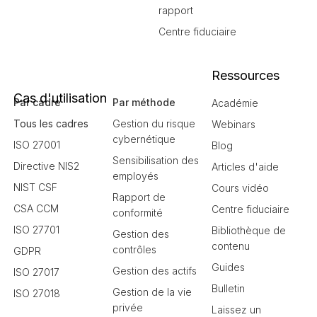
rapport
Centre fiduciaire
Ressources
Cas d'utilisation
Par cadre
Par méthode
Académie
Tous les cadres
Gestion du risque
Webinars
cybernétique
ISO 27001
Blog
Sensibilisation des
Directive NIS2
Articles d'aide
employés
NIST CSF
Cours vidéo
Rapport de
CSA CCM
Centre fiduciaire
conformité
ISO 27701
Bibliothèque de
Gestion des
contenu
contrôles
GDPR
Guides
Gestion des actifs
ISO 27017
Bulletin
Gestion de la vie
ISO 27018
privée
Laissez un