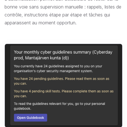
bonne voie sans supervision manuelle : rappels, listes de
contrôle, instructions étape par étape et tâches qui
apparaissent au moment opportun.