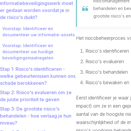
Risicomanagement vo
informatiebeveiligingswerk moet
behandelen en bewa
er gedaan worden voordat je in
grootste risico's e
de risico's duikt?
Voorstap: Identificeer en
documenteer uw informatie-assets
Het risicobeheerproces vo
Voorstap: Identificeer en
Risico's identificeren
documenteer uw huidige
beveiligingsmaatregelen
Risico's evalueren
Stap 1: Risico's identificeren -
Risico's behandelen
welke gebeurtenissen kunnen ons
Risico's bewaken en
schade berokkenen?
Stap 2: Risico's evalueren om ze
Eerst identificeer je waar
de juiste prioriteit te geven
impact) om ze in een gepr
Stap 3: De grootste risico's
aantal van de hoogste ris
behandelen - hoe verlaag je hun
waarschijnlijkheid of de 
niveau?
risico's voorlopig behand