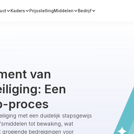
uct
Kaders
Prijsstelling
Middelen
Bedrijf
ment van
iliging: Een
p-proces
eiliging met een duidelijk stapsgewijs
ijfsmiddelen tot bewaking, wat
t groeiende bedreigingen voor