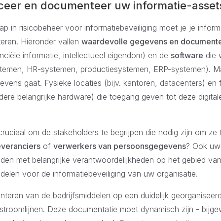
ficeer en documenteer uw informatie-asset
tap in risicobeheer voor informatiebeveiliging moet je je inform
eren. Hieronder vallen
waardevolle gegevens en document
ciële informatie, intellectueel eigendom) en de
software
die 
temen, HR-systemen, productiesystemen, ERP-systemen). Maa
gevens gaat. Fysieke locaties (bijv. kantoren, datacenters) en f
ere belangrijke hardware) die toegang geven tot deze digital
ruciaal om de stakeholders te begrijpen die nodig zijn om ze 
everanciers
of
verwerkers van persoonsgegevens
? Ook uw
den met belangrijke verantwoordelijkheden op het gebied va
iddelen voor de informatiebeveiliging van uw organisatie.
nteren van de bedrijfsmiddelen op een duidelijk georganiseer
troomlijnen. Deze documentatie moet dynamisch zijn - bijg