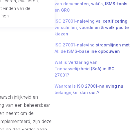
tificeren, evalueren,
van documenten, wiki's, ISMS-tools
et vinden van de
en GRC
einen.
ISO 27001-naleving vs. certificering:
verschillen, voordelen & welk pad te
kiezen
ISO 27001-naleving stroomlijnen met
AI: de ISMS-baseline opbouwen
Wat is Verklaring van
Toepasselijkheid (SoA) in ISO
27001?
Waarom is ISO 27001-naleving nu
belangrijker dan ooit?
arschijnlijkheid en
ling van een beheersbaar
elen neemt om de
eïmplementeerd, zijn deze
eren en dan verder gaan