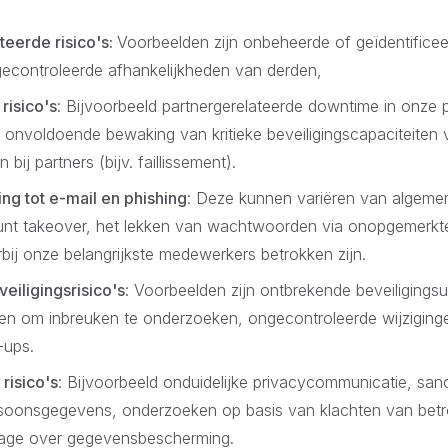
.
eerde risico's:
Voorbeelden zijn onbeheerde of geïdentifice
econtroleerde afhankelijkheden van derden,
risico's
: Bijvoorbeeld partnergerelateerde downtime in onze
 onvoldoende bewaking van kritieke beveiligingscapaciteiten 
 bij partners (bijv. faillissement).
ing tot e-mail en phishing
: Deze kunnen variëren van algemen
unt takeover, het lekken van wachtwoorden via onopgemerkt
ij onze belangrijkste medewerkers betrokken zijn.
eiligingsrisico's
: Voorbeelden zijn ontbrekende beveiligings
n om inbreuken te onderzoeken, ongecontroleerde wijziginge
-ups.
risico's
: Bijvoorbeeld onduidelijke privacycommunicatie, sa
soonsgegevens, onderzoeken op basis van klachten van betr
tage over gegevensbescherming.