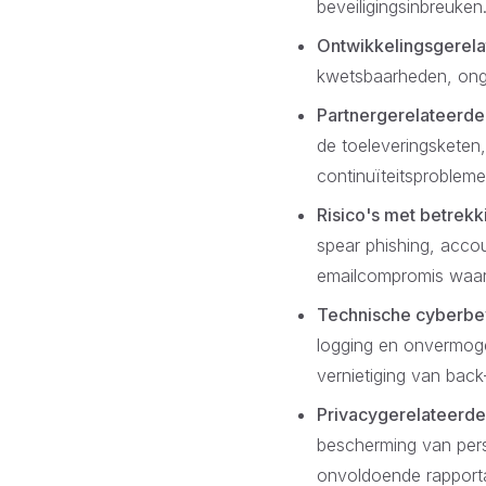
beveiligingsinbreuken
Ontwikkelingsgerelat
kwetsbaarheden, ong
Partnergerelateerde 
de toeleveringsketen,
continuïteitsproblemen
Risico's met betrekk
spear phishing, acco
emailcompromis waarb
Technische cyberbev
logging en onvermoge
vernietiging van back
Privacygerelateerde 
bescherming van per
onvoldoende rappor