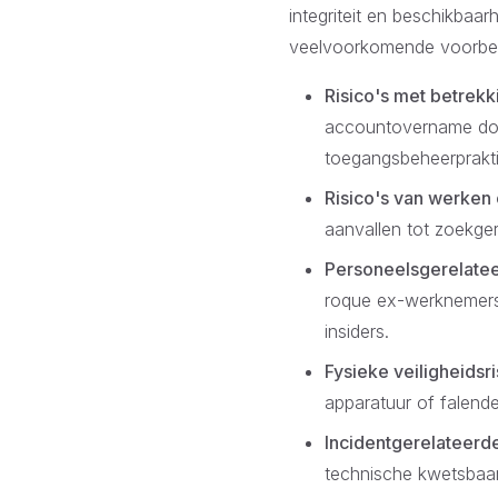
integriteit en beschikbaar
veelvoorkomende voorbe
Risico's met betrekk
accountovername doo
toegangsbeheerprakt
Risico's van werken
aanvallen tot zoekger
Personeelsgerelatee
roque ex-werknemers
insiders.
Fysieke veiligheidsri
apparatuur of falend
Incidentgerelateerde
technische kwetsbaarh