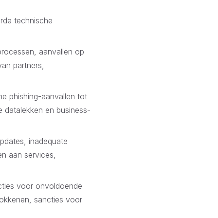
erde technische
 processen, aanvallen op
van partners,
e phishing-aanvallen tot
e datalekken en business-
updates, inadequate
n aan services,
ncties voor onvoldoende
okkenen, sancties voor