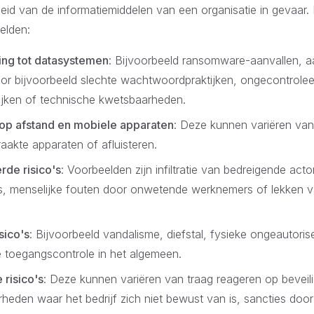
heid van de informatiemiddelen van een organisatie in gevaar. 
elden:
ing tot datasystemen
: Bijvoorbeeld ransomware-aanvallen, a
r bijvoorbeeld slechte wachtwoordpraktijken, ongecontrole
ijken of technische kwetsbaarheden.
 op afstand en mobiele apparaten
: Deze kunnen variëren van
aakte apparaten of afluisteren.
rde risico's
: Voorbeelden zijn infiltratie van bedreigende acto
, menselijke fouten door onwetende werknemers of lekken 
sico's
: Bijvoorbeeld vandalisme, diefstal, fysieke ongeautoris
e toegangscontrole in het algemeen.
 risico's
: Deze kunnen variëren van traag reageren op beveili
eden waar het bedrijf zich niet bewust van is, sancties door