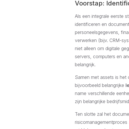
Voorstap: Identi
Als een integrale eerste s
identificeren en document
personeelsgegevens, finan
verwerken (bijv. CRM-sys
niet alleen om digitale ge
servers, computers en and
belangrijk.
Samen met assets is het c
bijvoorbeeld belangrijke
l
name verschillende eenhe
zijn belangrijke bedrijfsm
Ten slotte zal het docume
risicomanagementproces s