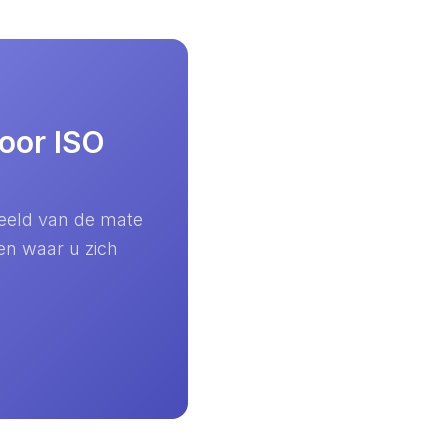
voor ISO
beeld van de mate
en waar u zich