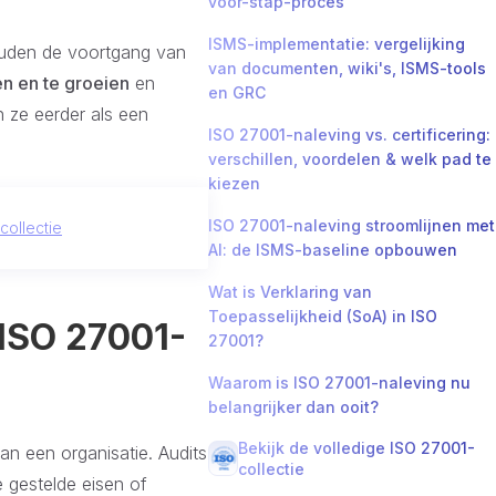
voor-stap-proces
ISMS-implementatie: vergelijking
uden de voortgang van
van documenten, wiki's, ISMS-tools
en en te groeien
en
en GRC
n ze eerder als een
ISO 27001-naleving vs. certificering:
verschillen, voordelen & welk pad te
kiezen
ISO 27001-naleving stroomlijnen met
collectie
AI: de ISMS-baseline opbouwen
Wat is Verklaring van
Toepasselijkheid (SoA) in ISO
 ISO 27001-
27001?
Waarom is ISO 27001-naleving nu
belangrijker dan ooit?
Bekijk de volledige ISO 27001-
van een organisatie. Audits
collectie
e gestelde eisen of