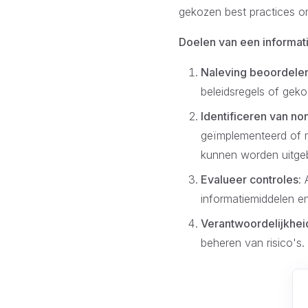
gekozen best practices om
Doelen van een informati
Naleving beoordele
beleidsregels of gek
Identificeren van no
geïmplementeerd of m
kunnen worden uitgeb
Evalueer controles
:
informatiemiddelen en
Verantwoordelijkhei
beheren van risico's.