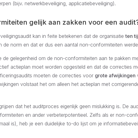
n (bijv. netwerkbeveiliging, applicatiebeveiliging).
iteiten gelijk aan zakken voor een audit
veiligingsaudit kan in feite betekenen dat de organisatie
ten t
n de norm en dat er dus een aantal non-conformiteiten werden
tie de gelegenheid om de non-conformiteiten aan te pakken met
ectief actieplan moet worden opgesteld en dat de correcties
ificeringsaudits moeten de correcties voor
grote afwijkingen
w
fwijkingen volstaat het om alleen het actieplan met corrigeren
rijpen dat het auditproces eigenlijk geen mislukking is. De audi
formiteiten en ander verbeterpotentieel. Zelfs als er non-con
aal is), heb je een duidelijke to-do lijst om je informatiebevei