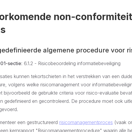
orkomende non-conformiteit
ts
 gedefinieerde algemene procedure voor r
01-sectie
: 6.1.2 - Risicobeoordeling informatiebeveiliging
aties kunnen tekortschieten in het verstrekken van een duidel
e, volgens welke risicomanagement voor informatiebeveiligi
 bijvoorbeeld de gebruikte criteria voor risico-evaluatie bev
n gedefinieerd en gecontroleerd. De procedure moet ook uit
tgevoerd.
menteer een gestructureerd
risicomanagementproces
(vaak o
een kernrapport "Risicomanagementprocedure" waarin alle be