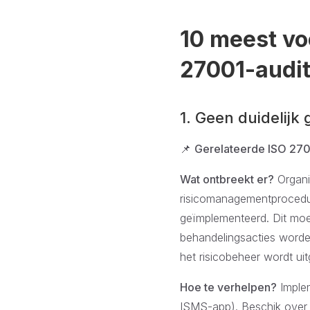
10 meest vo
27001-audi
1. Geen duidelijk
📌
Gerelateerde ISO 270
Wat ontbreekt er?
Organis
risicomanagementprocedur
geïmplementeerd. Dit moet
behandelingsacties worde
het risicobeheer wordt ui
Hoe te verhelpen?
Imple
ISMS-app). Beschik over 