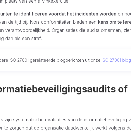
n plaats van een afvinkexercitie.
nten te identificeren voordat het incidenten worden
en ho
 van de tijd bij. Non-conformiteiten bieden een
kans om te ler
n verantwoordelijkheid. Organisaties die audits omarmen, zie
g dan als een straf.
dere ISO 27001 gerelateerde blogberichten uit onze
ISO 27001 blog
formatiebeveiligingsaudits of
ts zijn systematische evaluaties van de informatiebeveiliging 
or te zorgen dat de organisatie daadwerkelijk werkt volgens d