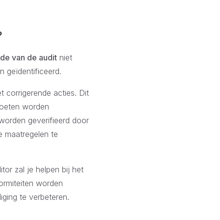
?
ijde van de audit
niet
 geïdentificeerd.
 corrigerende acties. Dit
 moeten worden
orden geverifieerd door
de maatregelen te
tor zal je helpen bij het
formiteiten worden
liging te verbeteren.