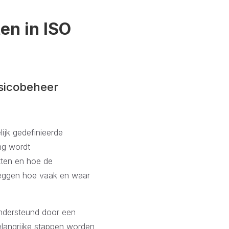
en in ISO
isicobeheer
ijk gedefinieerde
ng wordt
atten en hoe de
leggen hoe vaak en waar
ndersteund door een
langrijke stappen worden